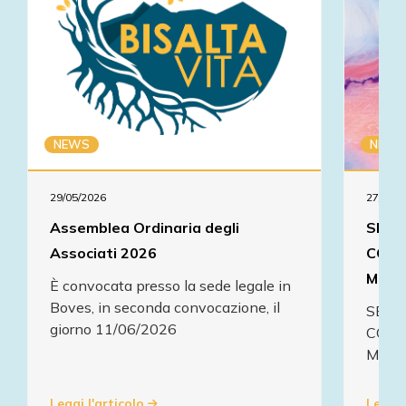
NEWS
NEWS
29/05/2026
27/01/2
Assemblea Ordinaria degli
SERA
Associati 2026
CON 
MENT
È convocata presso la sede legale in
Boves, in seconda convocazione, il
SERA
giorno 11/06/2026
CON 
MENT
Leggi l'articolo
Leggi 