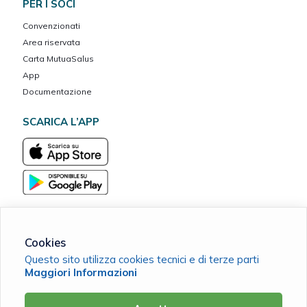
PER I SOCI
Convenzionati
Area riservata
Carta MutuaSalus
App
Documentazione
SCARICA L’APP
Cookies
Bisalta Vita ETS
Questo sito utilizza cookies tecnici e di terze parti
C.F. 96103880041 |
Cookie Policy
|
Privacy Policy
Maggiori Informazioni