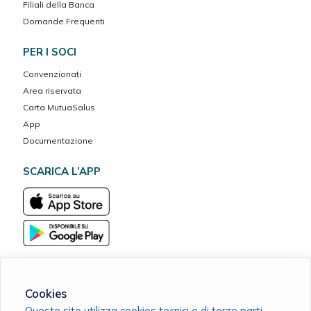
Filiali della Banca
Domande Frequenti
PER I SOCI
Convenzionati
Area riservata
Carta MutuaSalus
App
Documentazione
SCARICA L’APP
Cookies
Bisalta Vita ETS
Questo sito utilizza cookies tecnici e di terze parti